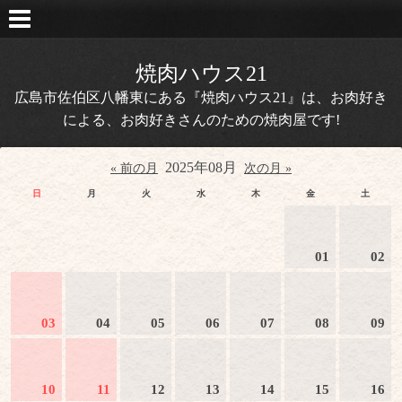
焼肉ハウス21
広島市佐伯区八幡東にある『焼肉ハウス21』は、お肉好き
による、お肉好きさんのための焼肉屋です!
2025年08月
« 前の月
次の月 »
日
月
火
水
木
金
土
01
02
03
04
05
06
07
08
09
10
11
12
13
14
15
16