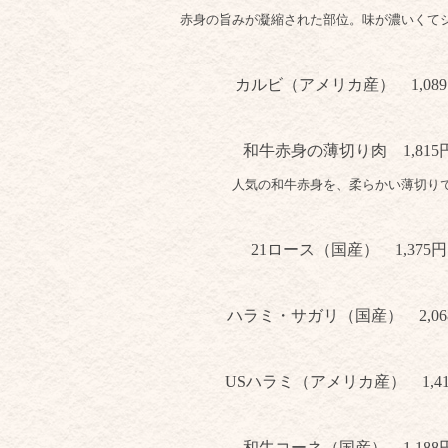
赤身の旨みが凝縮された部位。味が濃いくて
カルビ（アメリカ産） 1,089
和牛赤身の薄切り肉 1,815
人気の和牛赤身を、柔らかい薄切り
21ロース（国産）
1,375円
ハラミ・サガリ（国産） 2,06
USハラミ（アメリカ産）
1,4
和牛コーネ（国産）
1,188