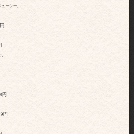
ジューシー。
円
円
で。
8
円
19円
円