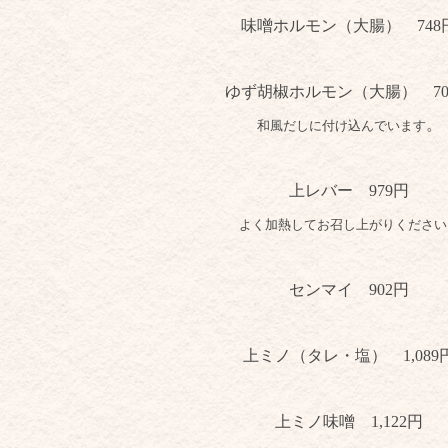
味噌ホルモン（大腸） 748
ゆず胡椒ホルモン（大腸）
7
。
和風だしに付け込んでいます
上レバー
979円
よく加熱してお召し上がりください
センマイ 902
円
上ミノ（タレ・塩）
1,089
上ミノ味噌
1,122円