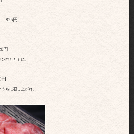
 825円
。
20円
ポン酢とともに。
0円
いうちに召し上がれ。